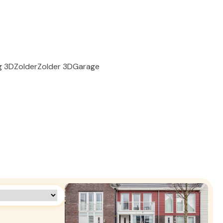
g 3D
Zolder
Zolder 3D
Garage