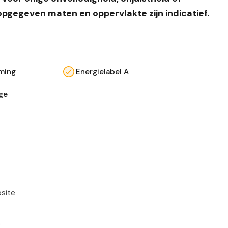
opgegeven maten en oppervlakte zijn indicatief.
ming
Energielabel A
age
site
e