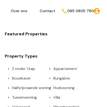
Over ons
Contact
085 0805 790
Featured Properties
Property Types
2 onder 1 kap
Appartement
Bouwkavel
Bungalow
Halfvrijstaande woning
Hoekwoning
Tussenwoning
Villa
Vrijstaand
Woonboerderij