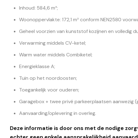
Inhoud: 584,6 m³;
Woonoppervlakte: 172,1 m² conform NEN2580 voorw
Geheel voorzien van kunststof kozijnen en volledig du
Verwarming middels CV-ketel;
Warm water middels Combiketel;
Energieklasse A;
Tuin op het noordoosten;
Toegankelijk voor ouderen;
Garagebox + twee privé parkeerplaatsen aanwezig (pl
Aanvaarding/oplevering in overleg.
Deze informatie is door ons met de nodige zor
echter geen enkele aansprakelijkheid aanvaard 