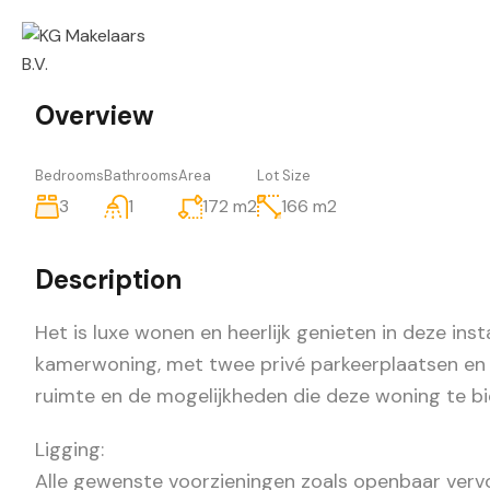
Overview
Bedrooms
Bathrooms
Area
Lot Size
3
1
172
m2
166
m2
Description
Het is luxe wonen en heerlijk genieten in deze ins
kamerwoning, met twee privé parkeerplaatsen en g
ruimte en de mogelijkheden die deze woning te bied
Ligging:
Alle gewenste voorzieningen zoals openbaar vervoe