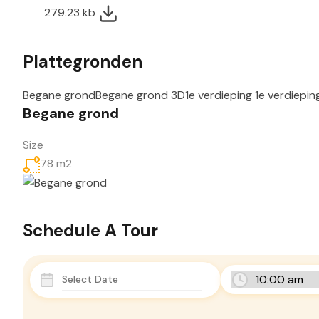
279.23 kb
Plattegronden
Begane grond
Begane grond 3D
1e verdieping
1e verdiepin
Begane grond
Size
78 m2
Schedule A Tour