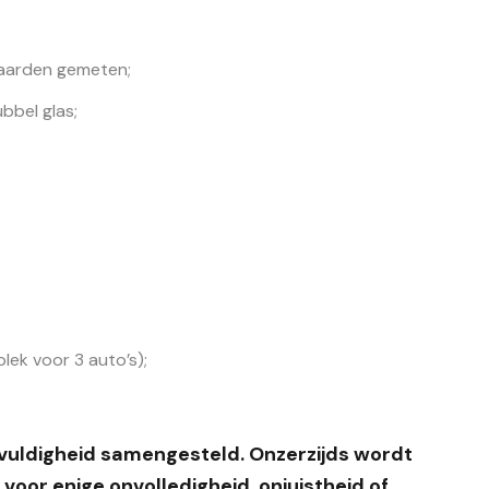
aarden gemeten;
bbel glas;
ek voor 3 auto’s);
gvuldigheid samengesteld. Onzerzijds wordt
voor enige onvolledigheid, onjuistheid of