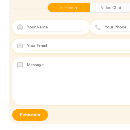
In Person
Video Chat