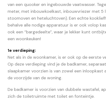
van een quooker en ingebouwde vaatwasser. Tegen
meter, met inbouwkoelkast, inbouwvriezer met 5
stoomoven en heteluchtoven). Een echte kookliefhe
behalve alle nodige apparatuur is er ook volop ka
ook een “bargedeelte”, waar je lekker kunt ontbij
een woonkeuken!
1e verdieping:
Net als in de woonkamer, is er ook op de eerste v
Op deze verdieping vind je de badkamer, separaat
slaapkamer voorzien is van zowel een inloopkast 
de voorzijde van de woning.
De badkamer is voorzien van dubbele wastafel, a
zich de toiletruimte met toilet en fonteintje.