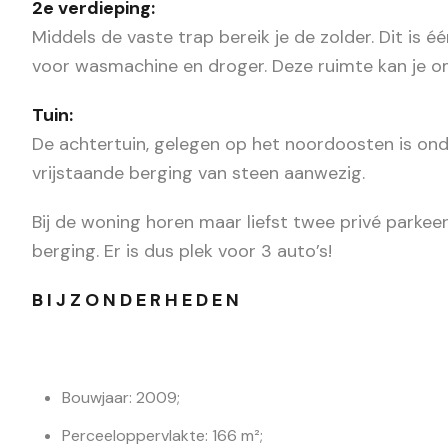
2e verdieping:
Middels de vaste trap bereik je de zolder. Dit is é
voor wasmachine en droger. Deze ruimte kan je o
Tuin:
De achtertuin, gelegen op het noordoosten is onde
vrijstaande berging van steen aanwezig.
Bij de woning horen maar liefst twee privé parke
berging. Er is dus plek voor 3 auto’s!
B I J Z O N D E R H E D E N
Bouwjaar: 2009;
Perceeloppervlakte: 166 m²;