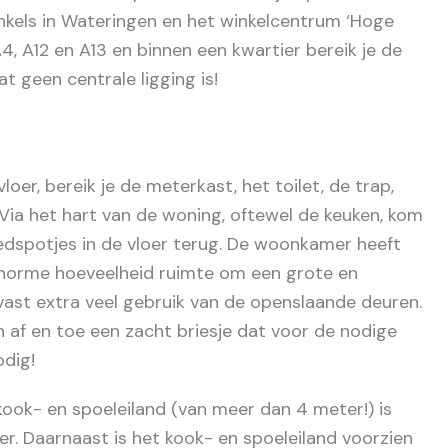
inkels in Wateringen en het winkelcentrum ‘Hoge
A4, A12 en A13 en binnen een kwartier bereik je de
at geen centrale ligging is!
oer, bereik je de meterkast, het toilet, de trap,
Via het hart van de woning, oftewel de keuken, kom
ledspotjes in de vloer terug. De woonkamer heeft
enorme hoeveelheid ruimte om een grote en
 vast extra veel gebruik van de openslaande deuren.
n af en toe een zacht briesje dat voor de nodige
odig!
ook- en spoeleiland (van meer dan 4 meter!) is
er. Daarnaast is het kook- en spoeleiland voorzien