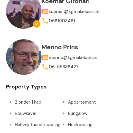
Koemar Girdhari
koemar@kgmakelaars.nl
0681903481
Menno Prins
menno@kgmakelaars.nl
06-55838427
Property Types
2 onder 1 kap
Appartement
Bouwkavel
Bungalow
Halfvrijstaande woning
Hoekwoning