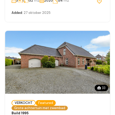
m2
m2
3
1
132
2020
134
Added:
27 oktober 2025
33
VERKOCHT
Featured
Grote achtertuin met zwembad
Build 1995