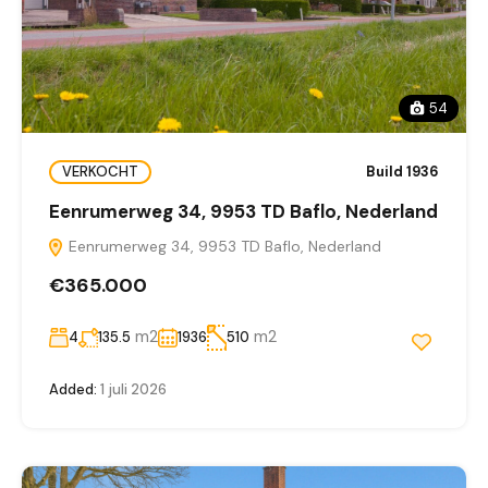
54
VERKOCHT
Build 1936
Eenrumerweg 34, 9953 TD Baflo, Nederland
Eenrumerweg 34, 9953 TD Baflo, Nederland
€365.000
m2
m2
4
135.5
1936
510
Added:
1 juli 2026