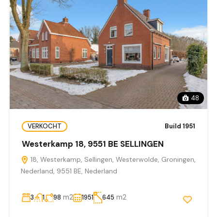
48
VERKOCHT
Build 1951
Westerkamp 18, 9551 BE SELLINGEN
18, Westerkamp, Sellingen, Westerwolde, Groningen,
Nederland, 9551 BE, Nederland
m2
m2
3
1
98
1951
645