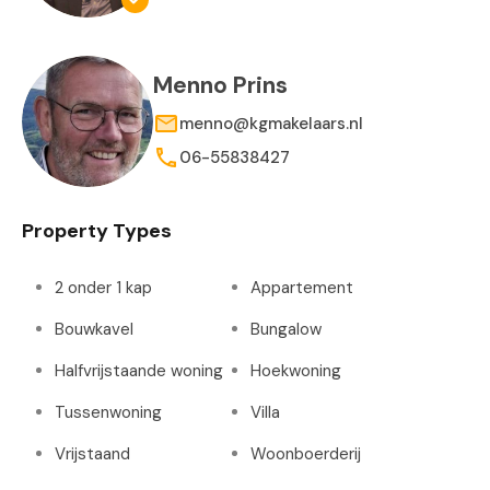
Menno Prins
menno@kgmakelaars.nl
06-55838427
Property Types
2 onder 1 kap
Appartement
Bouwkavel
Bungalow
Halfvrijstaande woning
Hoekwoning
Tussenwoning
Villa
Vrijstaand
Woonboerderij