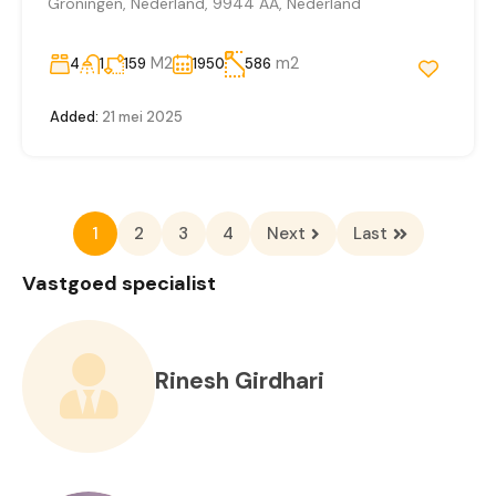
Groningen, Nederland, 9944 AA, Nederland
M2
m2
4
1
159
1950
586
Added:
21 mei 2025
1
2
3
4
Next
Last
Vastgoed specialist
Rinesh Girdhari