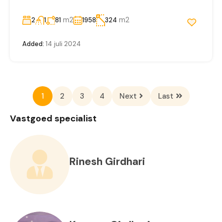
m2
m2
2
1
81
1958
324
Added:
14 juli 2024
1
2
3
4
Next
Last
Vastgoed specialist
Rinesh Girdhari