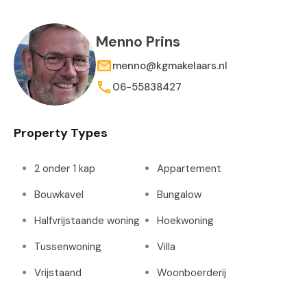
Menno Prins
menno@kgmakelaars.nl
06-55838427
Property Types
2 onder 1 kap
Appartement
Bouwkavel
Bungalow
Halfvrijstaande woning
Hoekwoning
Tussenwoning
Villa
Vrijstaand
Woonboerderij