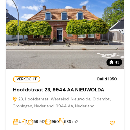
43
VERKOCHT
Build 1950
Hoofdstraat 23, 9944 AA NIEUWOLDA
23, Hoofdstraat, Westeind, Nieuwolda, Oldambt,
Groningen, Nederland, 9944 AA, Nederland
M2
m2
4
1
159
1950
586