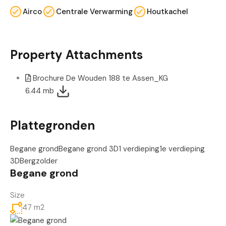
Airco
Centrale Verwarming
Houtkachel
Property Attachments
Brochure De Wouden 188 te Assen_KG
6.44 mb
Plattegronden
Begane grond
Begane grond 3D
1 verdieping
1e verdieping
3D
Bergzolder
Begane grond
Size
47 m2