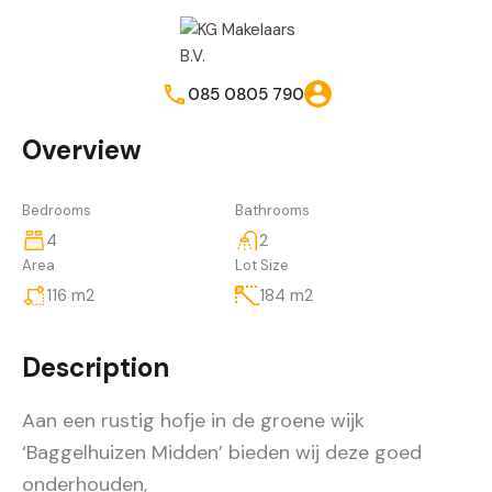
085 0805 790
Overview
Bedrooms
Bathrooms
4
2
Area
Lot Size
116
m2
184
m2
Description
Aan een rustig hofje in de groene wijk
‘Baggelhuizen Midden’ bieden wij deze goed
onderhouden,