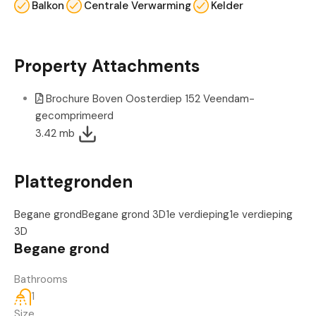
Balkon
Centrale Verwarming
Kelder
Property Attachments
Brochure Boven Oosterdiep 152 Veendam-
gecomprimeerd
3.42 mb
Plattegronden
Begane grond
Begane grond 3D
1e verdieping
1e verdieping
3D
Begane grond
Bathrooms
1
Size