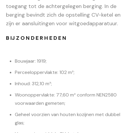
toegang tot de achtergelegen berging. In de
berging bevindt zich de opstelling CV-ketel en
zijn er aansluitingen voor witgoedapparatuur.
B IJ Z O N D E R H E D E N
Bouwjaar: 1919;
Perceeloppervlakte: 102 m²;
Inhoud: 312,10 m³;
Woonoppervlakte: 77,60 m² conform NEN2580
voorwaarden gemeten;
Geheel voorzien van houten kozijnen met dubbel
glas;