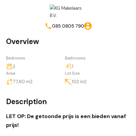
085 0805 790
Overview
Bedrooms
Bathrooms
2
1
Area
Lot Size
77,60
m2
102
m2
Description
LET OP: De getoonde prijs is een bieden vanaf
prijs!