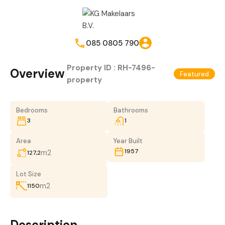
085 0805 790
Property ID :
RH-7496-
Overview
|
Featured
property
Bedrooms
Bathrooms
3
1
Area
Year Built
1957
m2
127,2
Lot Size
m2
1150
Description