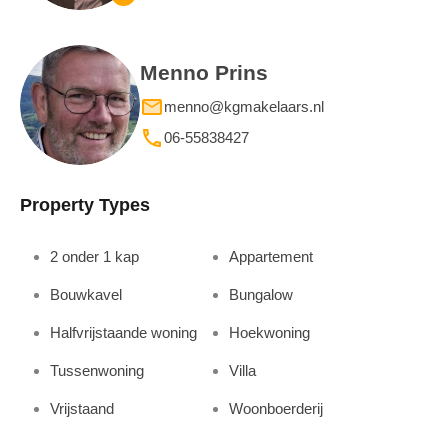
Menno Prins
menno@kgmakelaars.nl
06-55838427
Property Types
2 onder 1 kap
Appartement
Bouwkavel
Bungalow
Halfvrijstaande woning
Hoekwoning
Tussenwoning
Villa
Vrijstaand
Woonboerderij