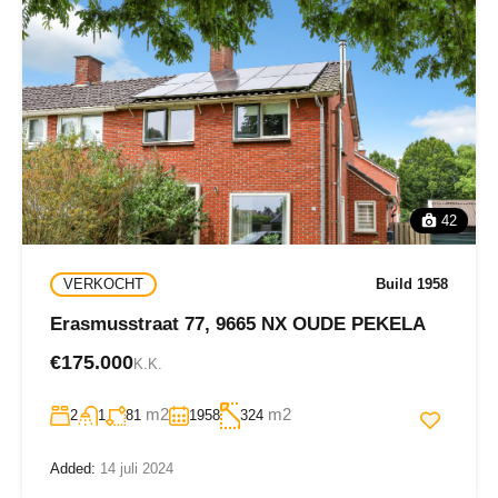
42
VERKOCHT
Build 1958
Erasmusstraat 77, 9665 NX OUDE PEKELA
€175.000
K.K.
m2
m2
2
1
81
1958
324
Added:
14 juli 2024