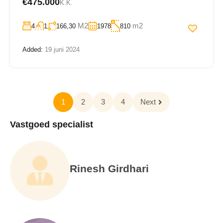
€475.000
K.K.
M2
m2
4
1
166,30
1978
810
Added:
19 juni 2024
1
2
3
4
Next
Vastgoed specialist
Rinesh Girdhari