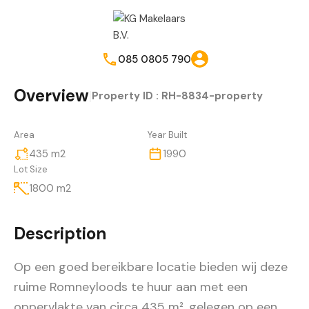
085 0805 790
Overview
|
Property ID :
RH-8834-property
Area
Year Built
435
m2
1990
Lot Size
1800
m2
Description
Op een goed bereikbare locatie bieden wij deze
ruime Romneyloods te huur aan met een
oppervlakte van circa 435 m², gelegen op een