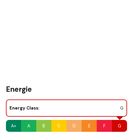
Energie
Energy Class:
G
A+
A
B
C
D
E
F
G