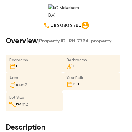
085 0805 790
Overview
|
Property ID :
RH-7764-property
Bedrooms
Bathrooms
1
1
Area
Year Built
1911
m2
54
Lot Size
m2
124
Description