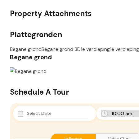
Property Attachments
Plattegronden
Begane grond
Begane grond 3D
1e verdieping
1e verdiepin
Begane grond
Schedule A Tour
In Person
Video Chat