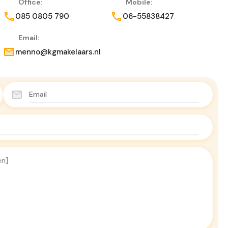
Office:
Mobile:
085 0805 790
06-55838427
Email:
menno@kgmakelaars.nl