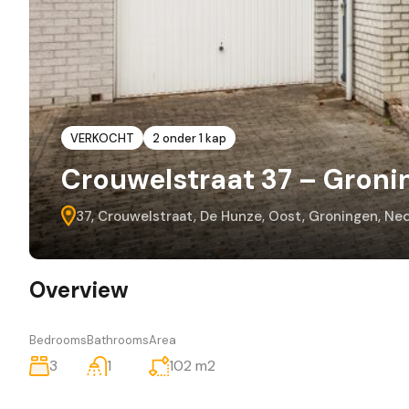
VERKOCHT
2 onder 1 kap
Crouwelstraat 37 – Groni
37, Crouwelstraat, De Hunze, Oost, Groningen, Ne
Overview
Bedrooms
Bathrooms
Area
3
1
102
m2