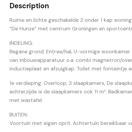
Description
Ruime en lichte geschakelde 2 onder 1 kap woning 
“De Hunze” met centrum Groningen en sportcentr
INDELING:
Begane grond; Entree/hal, U-vormige woonkamer 
van inbouwapparatuur o.a. combi magnetron/oven,
inductieplaat en afzuigkap. Toilet met fonteintje e
1e verdieping: Overloop, 3 slaapkamers, De slaapka
achterzijde is de slaapkamers ook 11 m². Badkame
met wastafel.
BUITEN:
Voortuin met eigen oprit. Achtertuin bereikbaar v