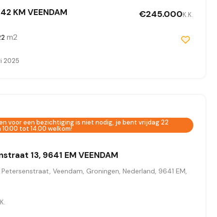
9642 KM VEENDAM
€245.000
K.K.
m2
22
ri 2025
 voor een bezichtiging is niet nodig, je bent vrijdag 22
10.00 tot 14.00 welkom!
enstraat 13, 9641 EM VEENDAM
 Petersenstraat, Veendam, Groningen, Nederland, 9641 EM,
K.