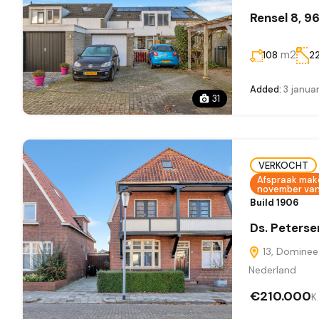
Rensel 8, 
m2
108
2
Added:
3 janua
31
VERKOCHT
Afspraak maken
november van 
Build 1906
Ds. Peters
13, Dominee
Nederland
€210.000
K.