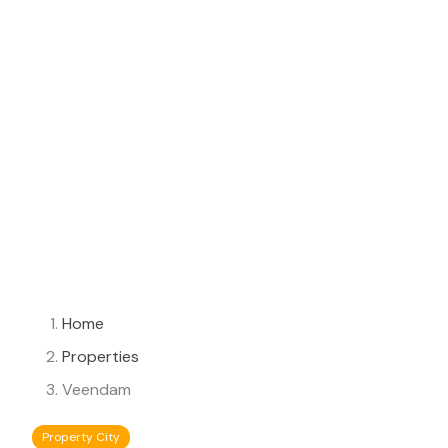
Home
Properties
Veendam
Property City