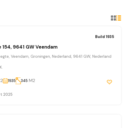
Build 1935
e 154, 9641 GW Veendam
eegte, Veendam, Groningen, Nederland, 9641 GW, Nederland
K.
2
M2
1935
345
t 2025