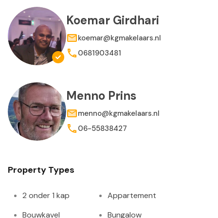
Koemar Girdhari
koemar@kgmakelaars.nl
0681903481
Menno Prins
menno@kgmakelaars.nl
06-55838427
Property Types
2 onder 1 kap
Appartement
Bouwkavel
Bungalow