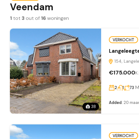
Veendam
1
tot
3
out of
16
woningen
VERKOCHT
Langeleegt
154, Langel
€175.000
K.
M
2
1
73
Added:
20 maar
38
VERKOCHT