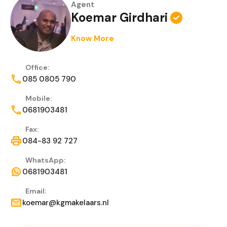
Agent
Koemar Girdhari
Know More
Office:
085 0805 790
Mobile:
0681903481
Fax:
084-83 92 727
WhatsApp:
0681903481
Email:
koemar@kgmakelaars.nl