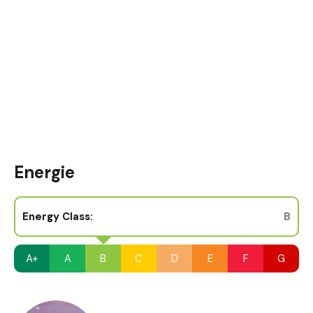
Energie
Energy Class:
B
A+
A
B
C
D
E
F
G