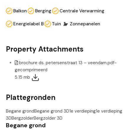
Balkon
Berging
Centrale Verwarming
Energielabel B
Tuin
Zonnepanelen
Property Attachments
brochure ds. petersenstraat 13 – veendam.pdf-
gecomprimeerd
5.15 mb
Plattegronden
Begane grond
Begane grond 3D
1e verdieping
1e verdieping
3D
Bergzolder
Bergzolder 3D
Begane grond