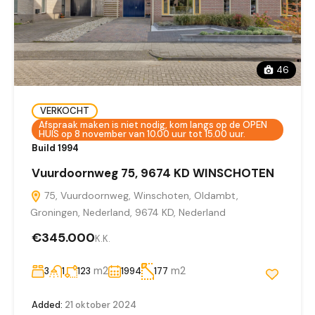
46
VERKOCHT
Afspraak maken is niet nodig, kom langs op de OPEN
HUIS op 8 november van 10.00 uur tot 15.00 uur.
Build 1994
Vuurdoornweg 75, 9674 KD WINSCHOTEN
75, Vuurdoornweg, Winschoten, Oldambt,
Groningen, Nederland, 9674 KD, Nederland
€345.000
K.K.
m2
m2
3
1
123
1994
177
Added:
21 oktober 2024