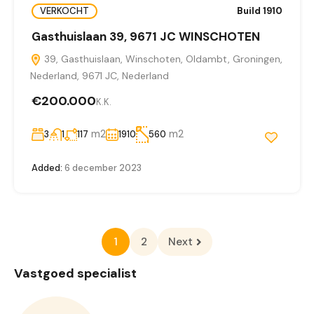
VERKOCHT
Build 1910
Gasthuislaan 39, 9671 JC WINSCHOTEN
39, Gasthuislaan, Winschoten, Oldambt, Groningen,
Nederland, 9671 JC, Nederland
€200.000
K.K.
m2
m2
3
1
117
1910
560
Added:
6 december 2023
1
2
Next
Vastgoed specialist