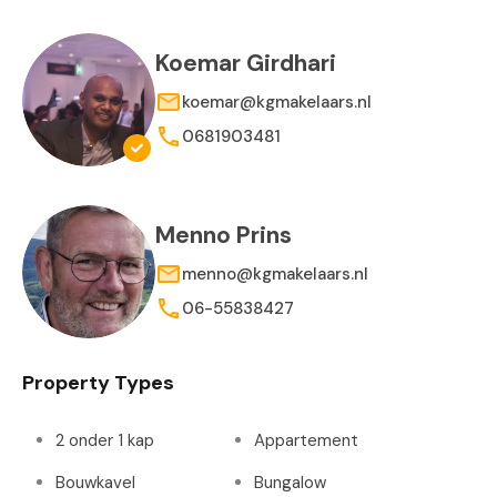
Koemar Girdhari
koemar@kgmakelaars.nl
0681903481
Menno Prins
menno@kgmakelaars.nl
06-55838427
Property Types
2 onder 1 kap
Appartement
Bouwkavel
Bungalow