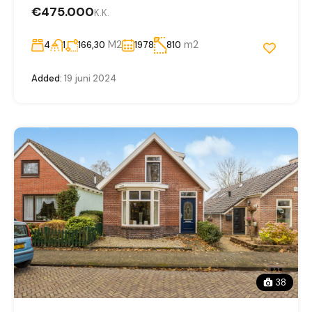
€475.000
K.K.
M2
m2
4
1
166,30
1978
810
Added:
19 juni 2024
38