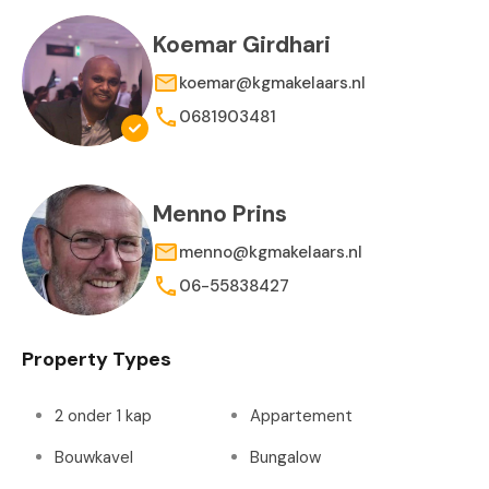
Koemar Girdhari
koemar@kgmakelaars.nl
0681903481
Menno Prins
menno@kgmakelaars.nl
06-55838427
Property Types
2 onder 1 kap
Appartement
Bouwkavel
Bungalow