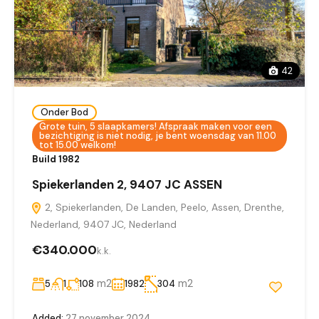
42
Onder Bod
Grote tuin, 5 slaapkamers! Afspraak maken voor een
bezichtiging is niet nodig, je bent woensdag van 11.00
tot 15.00 welkom!
Build 1982
Spiekerlanden 2, 9407 JC ASSEN
2, Spiekerlanden, De Landen, Peelo, Assen, Drenthe,
Nederland, 9407 JC, Nederland
€340.000
k.k.
m2
m2
5
1
108
1982
304
Added:
27 november 2024