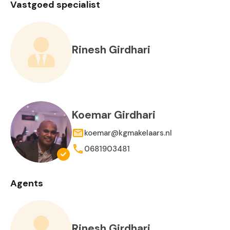
Vastgoed specialist
Rinesh Girdhari
Koemar Girdhari
koemar@kgmakelaars.nl
0681903481
Agents
Rinesh Girdhari