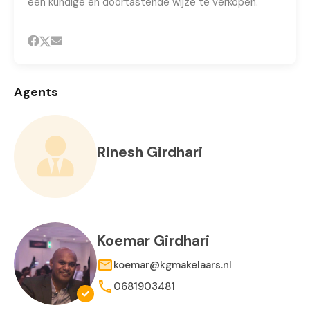
een kundige en doortastende wijze te verkopen.
Agents
Rinesh Girdhari
Koemar Girdhari
koemar@kgmakelaars.nl
0681903481