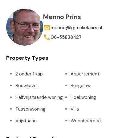
Menno Prins
menno@kgmakelaars.nl
06-55838427
Property Types
2 onder 1 kap
Appartement
Bouwkavel
Bungalow
Halfvrijstaande woning
Hoekwoning
Tussenwoning
Villa
Vrijstaand
Woonboerderij