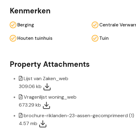
Kenmerken
Berging
Centrale Verwar
Houten tuinhuis
Tuin
Property Attachments
Lijst van Zaken_web
309.06 kb
Vragenlijst woning_web
673.29 kb
brochure-riklanden-23-assen-gecomprimeerd (1)
4.57 mb