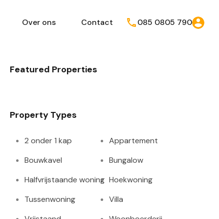
Over ons
Contact
085 0805 790
Featured Properties
Property Types
2 onder 1 kap
Appartement
Bouwkavel
Bungalow
Halfvrijstaande woning
Hoekwoning
Tussenwoning
Villa
Vrijstaand
Woonboerderij