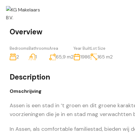
Overview
Bedrooms
Bathrooms
Area
Year Built
Lot Size
2
1
65,9
m2
1986
165
m2
Description
Omschrijving
Assen is een stad in ‘t groen en dit groene karakte
voorzieningen die je in en stad mag verwachtten 
In Assen, als comfortable familiestad, bieden wij