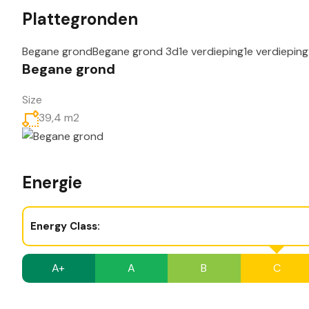
Plattegronden
Begane grond
Begane grond 3d
1e verdieping
1e verdiepin
Begane grond
Size
39,4 m2
Energie
Energy Class:
A+
A
B
C