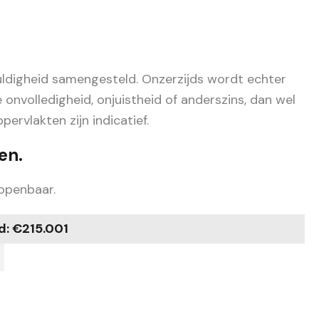
uldigheid samengesteld. Onzerzijds wordt echter
onvolledigheid, onjuistheid of anderszins, dan wel
rvlakten zijn indicatief.
en.
 openbaar.
d: €215.001