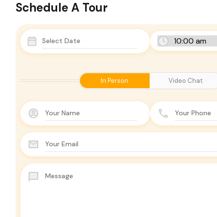
Schedule A Tour
In Person
Video Chat