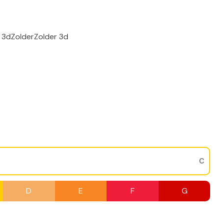
g 3d
Zolder
Zolder 3d
C
D
E
F
G