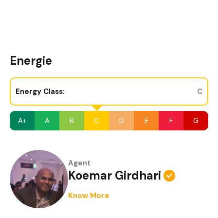
Energie
Energy Class:
C
A+
A
B
C
D
E
F
G
Agent
Koemar Girdhari
Know More