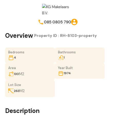
085 0805 790
Overview
|
Property ID :
RH-8103-property
Bedrooms
Bathrooms
4
1
Area
Year Built
1974
M2
130
Lot Size
M2
263
Description