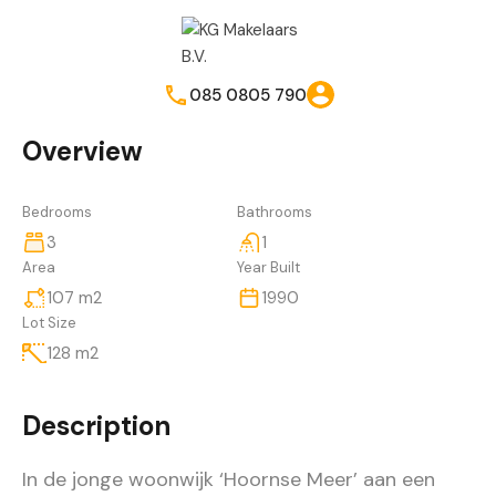
085 0805 790
Overview
Bedrooms
Bathrooms
3
1
Area
Year Built
107
m2
1990
Lot Size
128
m2
Description
In de jonge woonwijk ‘Hoornse Meer’ aan een