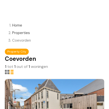
Home
Properties
Coevorden
Property City
Coevorden
1
tot
1
out of
1
woningen