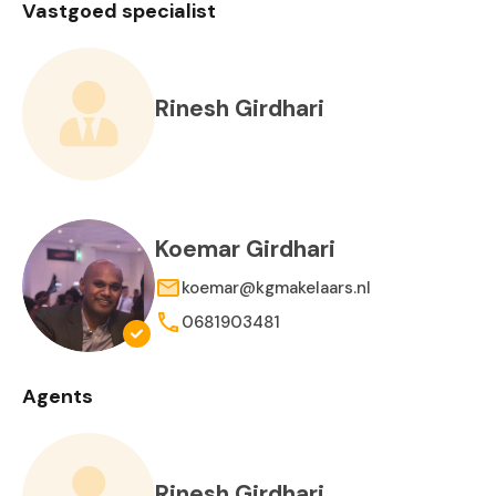
Vastgoed specialist
Rinesh Girdhari
Koemar Girdhari
koemar@kgmakelaars.nl
0681903481
Agents
Rinesh Girdhari