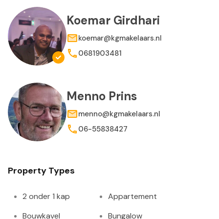
Koemar Girdhari
koemar@kgmakelaars.nl
0681903481
Menno Prins
menno@kgmakelaars.nl
06-55838427
Property Types
2 onder 1 kap
Appartement
Bouwkavel
Bungalow