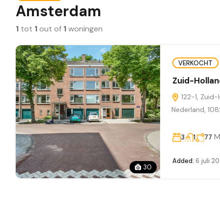
Amsterdam
1
tot
1
out of
1
woningen
VERKOCHT
Zuid-Holla
122-1, Zuid-
Nederland, 108
M
3
1
77
Added:
6 juli 2
30